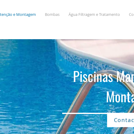
utenção e Montagem
Bombas
Água Filtragem e Tratamento
Co
Piscinas Ma
Mont
Contac