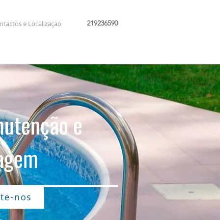
219236590
ntactos e Localizaçao
nutenção e
agem
te-nos